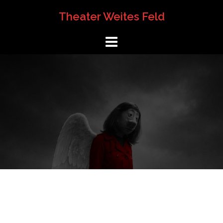
Springe
Theater Weites Feld
zum
Inhalt