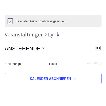
Es wurden keine Ergebnisse gefunden.
Veranstaltungen
Lyrik
Ans
Ver
ANSTEHENDE
LISTE
Ans
Nav
Datum
Nav
wählen.
Veranstaltungen
Vorherige
Heute
NÄCHSTE
VERANSTA
KALENDER ABONNIEREN