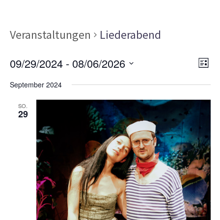
Veranstaltungen
Liederabend
Ans
Ver
09/29/2024
 - 
08/06/2026
LISTE
Ans
Nav
Datum
Nav
September 2024
wählen.
SO.
29