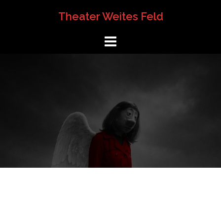
Springe
Theater Weites Feld
zum
Inhalt