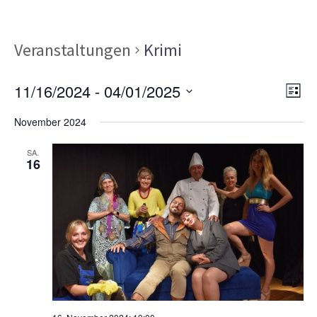
Veranstaltungen
Krimi
Ans
Ver
11/16/2024
 - 
04/01/2025
LISTE
Ans
Nav
Datum
Nav
November 2024
wählen.
SA.
16