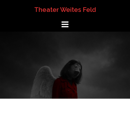
Springe
Theater Weites Feld
zum
Inhalt