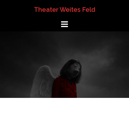
Springe
Theater Weites Feld
zum
Inhalt