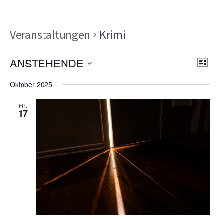
Veranstaltungen
Krimi
Ans
Ver
ANSTEHENDE
LISTE
Ans
Nav
Datum
Nav
Oktober 2025
wählen.
FR.
17