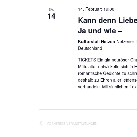
14. Februar: 19:00
SA.
14
Kann denn Liebe 
Ja und wie –
Kulturstall Netzen
Netzener D
Deutschland
TICKETS Ein glamouröser Cha
Mittelalter entwickelte sich i
romantische Gedichte zu schre
deshalb zu Ehren aller leiden
verhandeln. Mit sinnlichen Te
VORHERIGE
VERANSTALTUNGEN