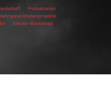
iedschaft
Produktionen
Mehrgenerationenprojekte
ter
Kreativ-Workshops