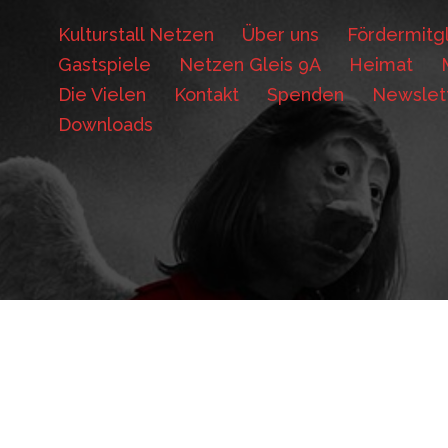
Kulturstall Netzen
Über uns
Fördermitgl
Gastspiele
Netzen Gleis 9A
Heimat
Die Vielen
Kontakt
Spenden
Newslet
Downloads