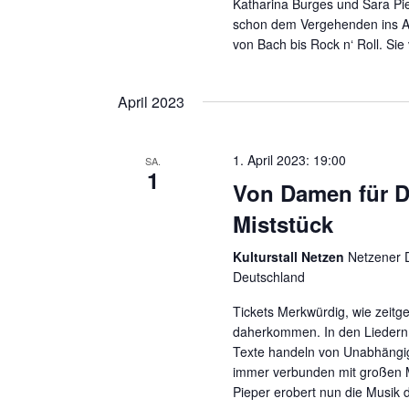
Katharina Burges und Sara Pie
schon dem Vergehenden ins A
von Bach bis Rock n‘ Roll. Si
April 2023
1. April 2023: 19:00
SA.
1
Von Damen für Da
Miststück
Kulturstall Netzen
Netzener D
Deutschland
Tickets Merkwürdig, wie zeit
daherkommen. In den Liedern d
Texte handeln von Unabhängigke
immer verbunden mit großen M
Pieper erobert nun die Musik 