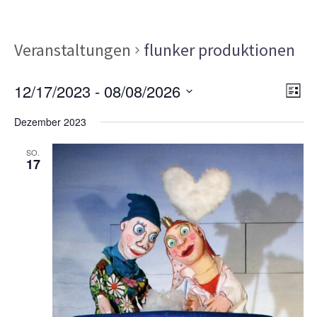
Veranstaltungen
flunker produktionen
Ans
Ver
12/17/2023
 - 
08/08/2026
LISTE
Ans
Nav
Datum
Nav
Dezember 2023
wählen.
SO.
17