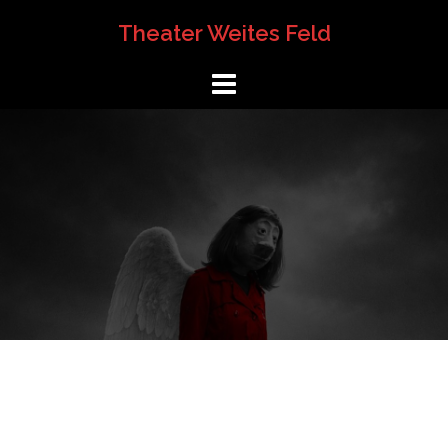
Springe
Theater Weites Feld
zum
Inhalt