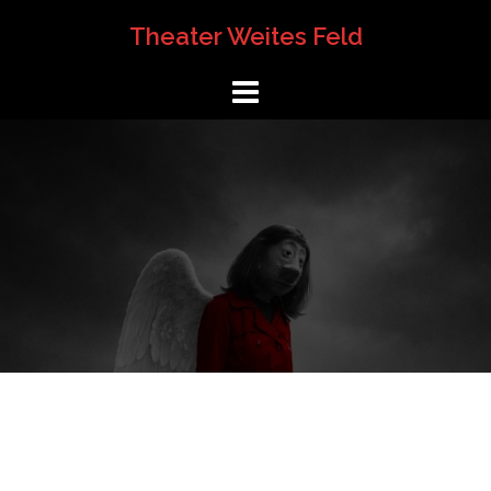
Springe
Theater Weites Feld
zum
Inhalt