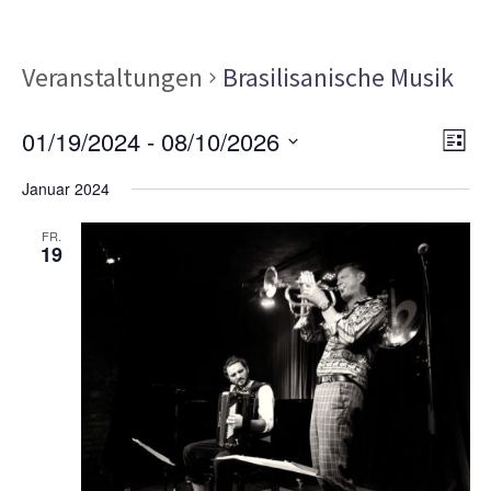
Veranstaltungen
Brasilisanische Musik
Ans
Ver
01/19/2024
 - 
08/10/2026
LISTE
Ans
Nav
Datum
Nav
Januar 2024
wählen.
FR.
19