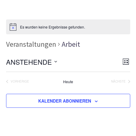
Es wurden keine Ergebnisse gefunden.
Veranstaltungen
Arbeit
Ans
Ver
ANSTEHENDE
LISTE
Ans
Nav
Datum
Nav
wählen.
Heute
VORHERIGE
NÄCHSTE
VERANSTALTUNGEN
VERANSTA
KALENDER ABONNIEREN