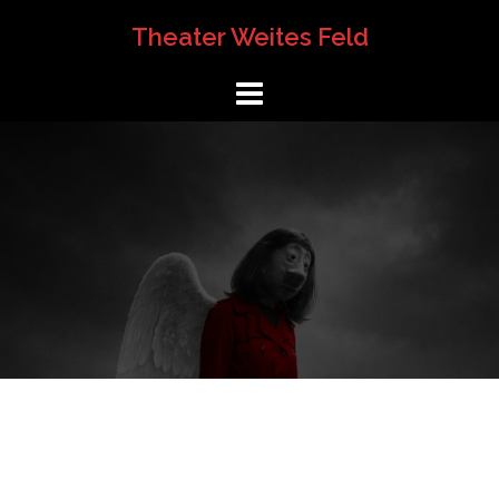
Springe
Theater Weites Feld
zum
Inhalt