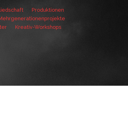
iedschaft
Produktionen
Mehrgenerationenprojekte
ter
Kreativ-Workshops