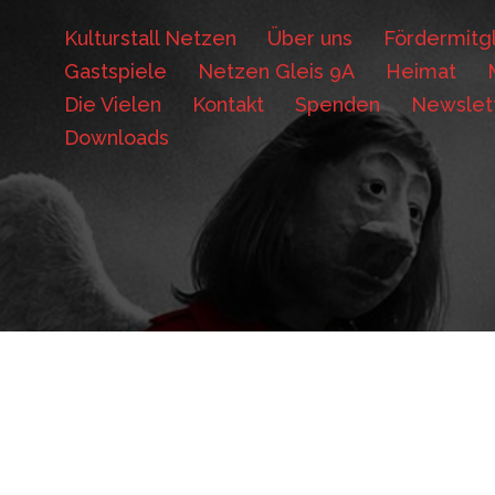
Kulturstall Netzen
Über uns
Fördermitgl
Gastspiele
Netzen Gleis 9A
Heimat
Die Vielen
Kontakt
Spenden
Newslet
Downloads