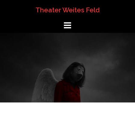
Springe
Theater Weites Feld
zum
Inhalt