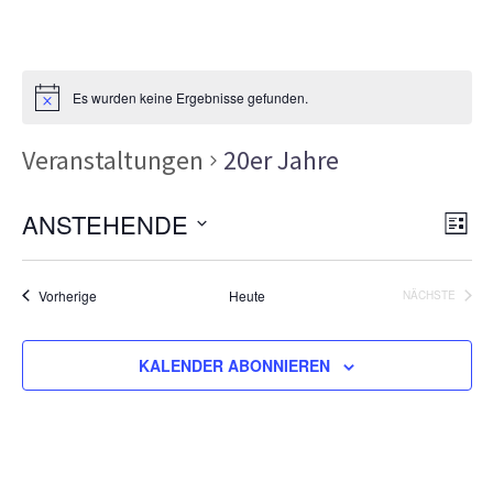
Es wurden keine Ergebnisse gefunden.
Veranstaltungen
20er Jahre
Ans
Ver
ANSTEHENDE
LISTE
Ans
Nav
Datum
Nav
wählen.
Veranstaltungen
Vorherige
Heute
NÄCHSTE
VERANSTA
KALENDER ABONNIEREN