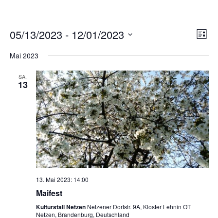
Ans
Ver
05/13/2023
 - 
12/01/2023
LISTE
Ans
Nav
Datum
Nav
Mai 2023
wählen.
SA.
13
13. Mai 2023: 14:00
Maifest
Kulturstall Netzen
Netzener Dorfstr. 9A, Kloster Lehnin OT
Netzen, Brandenburg, Deutschland