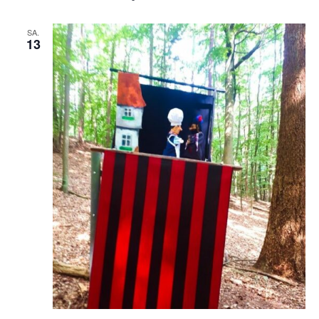
SA.
13