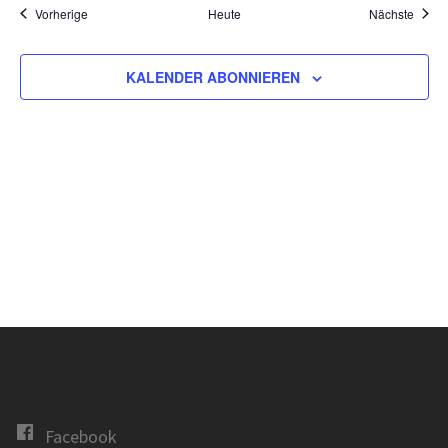
Veranstaltungen
Veran
Vorherige
Heute
Nächste
KALENDER ABONNIEREN
Facebook