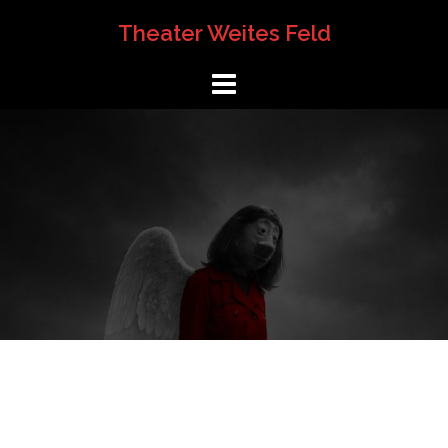
Springe
Theater Weites Feld
zum
Inhalt