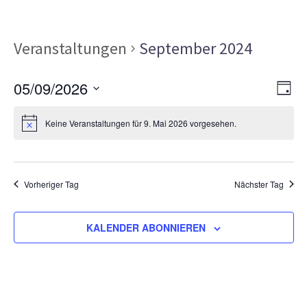
Veranstaltungen
September 2024
Ans
Ver
05/09/2026
TAG
Ans
Nav
Datum
Nav
Keine Veranstaltungen für 9. Mai 2026 vorgesehen.
wählen.
Vorheriger Tag
Nächster Tag
KALENDER ABONNIEREN