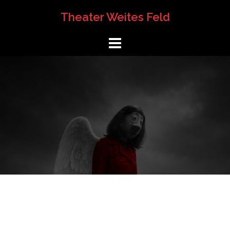
Springe
Theater Weites Feld
zum
Inhalt