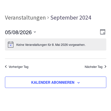
Veranstaltungen
September 2024
Ans
Ver
05/08/2026
TAG
Ans
Nav
Datum
Nav
Keine Veranstaltungen für 8. Mai 2026 vorgesehen.
wählen.
Vorheriger Tag
Nächster Tag
KALENDER ABONNIEREN