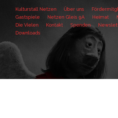
Kulturstall Netzen
Über uns
Fördermitgl
Gastspiele
Netzen Gleis 9A
Heimat
Die Vielen
Kontakt
Spenden
Newslet
Downloads