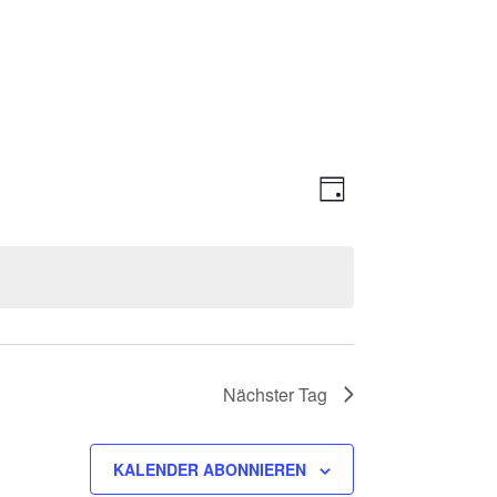
Ansichte
Veranstal
TAG
Ansichten
Navigati
Navigatio
Nächster Tag
KALENDER ABONNIEREN