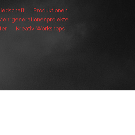
iedschaft
Produktionen
Mehrgenerationenprojekte
ter
Kreativ-Workshops