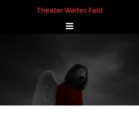
Springe
Theater Weites Feld
zum
Inhalt