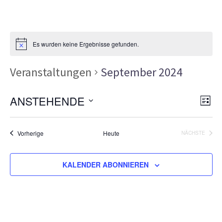
Es wurden keine Ergebnisse gefunden.
Veranstaltungen
September 2024
Ans
Ver
ANSTEHENDE
LISTE
Ans
Nav
Datum
Nav
wählen.
Veranstaltungen
Vorherige
Heute
NÄCHSTE
VERANSTA
KALENDER ABONNIEREN