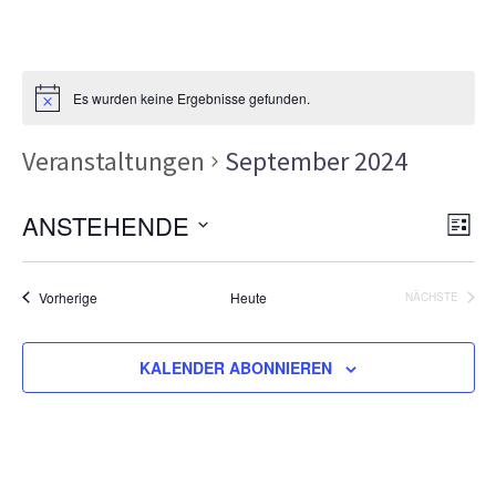
Es wurden keine Ergebnisse gefunden.
Veranstaltungen
September 2024
Ans
Ver
ANSTEHENDE
LISTE
Ans
Nav
Datum
Nav
wählen.
Veranstaltungen
Vorherige
Heute
NÄCHSTE
VERANSTA
KALENDER ABONNIEREN