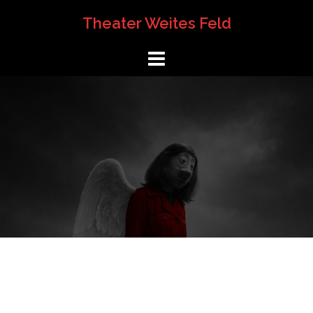
Springe
Theater Weites Feld
zum
Inhalt