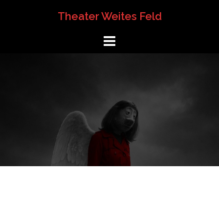
Springe
Theater Weites Feld
zum
Inhalt