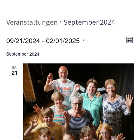
Veranstaltungen
September 2024
Ans
Ver
09/21/2024
 - 
02/01/2025
LISTE
Ans
Nav
Datum
Nav
September 2024
wählen.
SA.
21