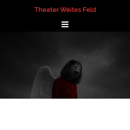
Springe
Theater Weites Feld
zum
Inhalt