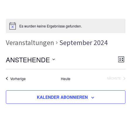
Es wurden keine Ergebnisse gefunden.
Veranstaltungen
September 2024
Ans
Ver
ANSTEHENDE
LISTE
Ans
Nav
Datum
Nav
wählen.
Veranstaltungen
Vorherige
Heute
NÄCHSTE
VERANSTA
KALENDER ABONNIEREN