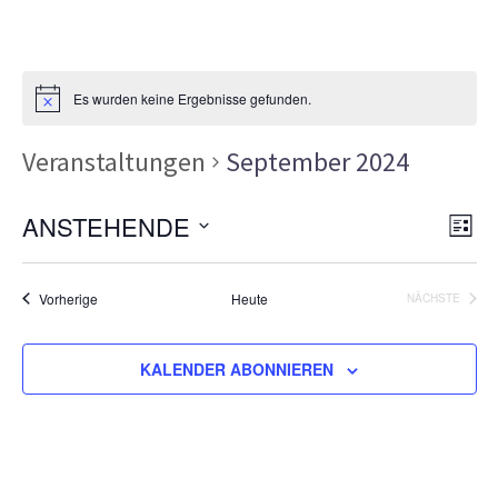
Es wurden keine Ergebnisse gefunden.
Veranstaltungen
September 2024
Ans
Ver
ANSTEHENDE
LISTE
Ans
Nav
Datum
Nav
wählen.
Veranstaltungen
Vorherige
Heute
NÄCHSTE
VERANSTA
KALENDER ABONNIEREN