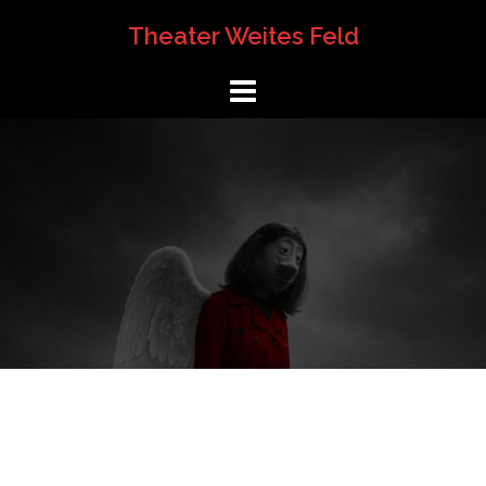
Springe
Theater Weites Feld
zum
Inhalt