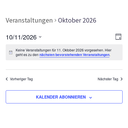
Veranstaltungen
Oktober 2026
Ans
Ver
10/11/2026
TAG
Ans
Nav
Datum
Nav
Keine Veranstaltungen für 11. Oktober 2026 vorgesehen. Hier
wählen.
geht es zu den
nächsten bevorstehenden Veranstaltungen
.
Vorheriger Tag
Nächster Tag
KALENDER ABONNIEREN