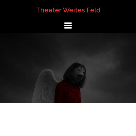
Springe
Theater Weites Feld
zum
Inhalt