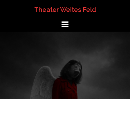
Springe
Theater Weites Feld
zum
Inhalt