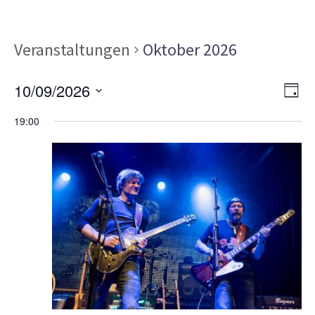
Veranstaltungen
Oktober 2026
Ans
Ver
10/09/2026
TAG
Ans
Nav
Datum
Nav
19:00
wählen.