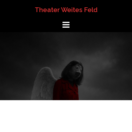
Springe
Theater Weites Feld
zum
Inhalt