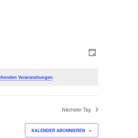
Ansichte
Veranstal
TAG
Ansichten
Navigati
Navigatio
ehenden Veranstaltungen
.
Nächster Tag
KALENDER ABONNIEREN