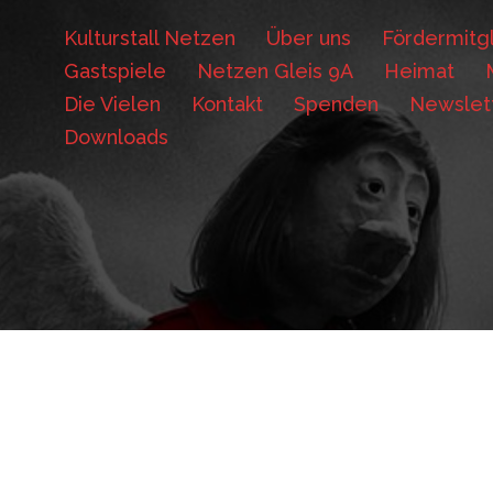
Kulturstall Netzen
Über uns
Fördermitgl
Gastspiele
Netzen Gleis 9A
Heimat
Die Vielen
Kontakt
Spenden
Newslet
Downloads