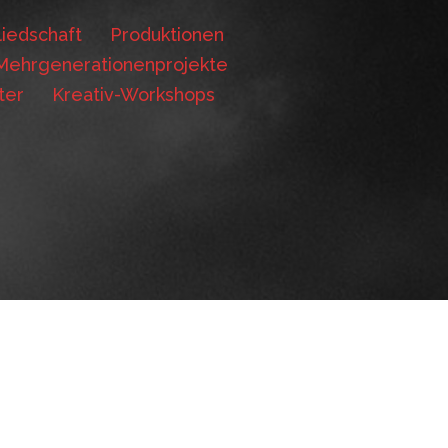
iedschaft
Produktionen
Mehrgenerationenprojekte
ter
Kreativ-Workshops