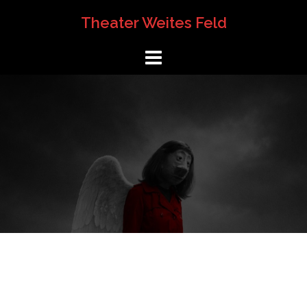
Springe
Theater Weites Feld
zum
Inhalt