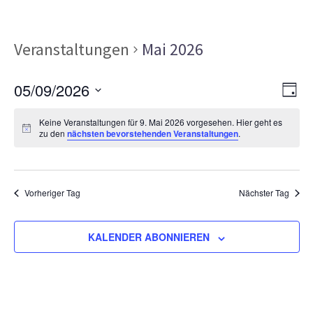
Veranstaltungen
Mai 2026
Ans
Ver
05/09/2026
TAG
Ans
Nav
Datum
Nav
Keine Veranstaltungen für 9. Mai 2026 vorgesehen. Hier geht es
wählen.
zu den
nächsten bevorstehenden Veranstaltungen
.
Vorheriger Tag
Nächster Tag
KALENDER ABONNIEREN