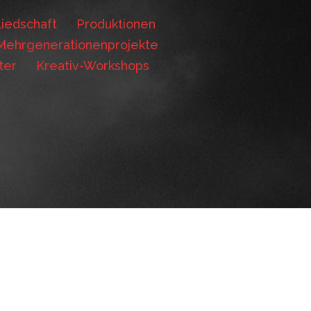
iedschaft
Produktionen
Mehrgenerationenprojekte
ter
Kreativ-Workshops