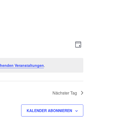
Ansichte
Veranstal
TAG
Ansichten
Navigati
Navigatio
ehenden Veranstaltungen
.
Nächster Tag
KALENDER ABONNIEREN