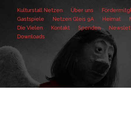
Kulturstall Netzen
Über uns
Fördermitgl
Gastspiele
Netzen Gleis 9A
Heimat
Die Vielen
Kontakt
Spenden
Newslet
Downloads