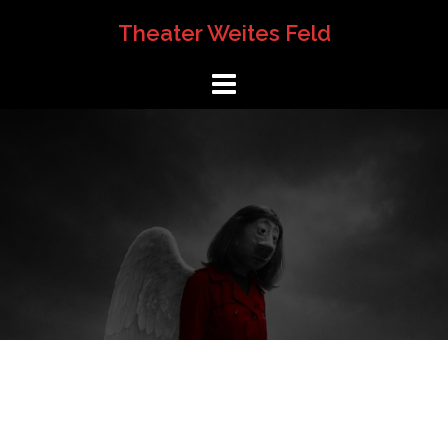
Springe
Theater Weites Feld
zum
Inhalt