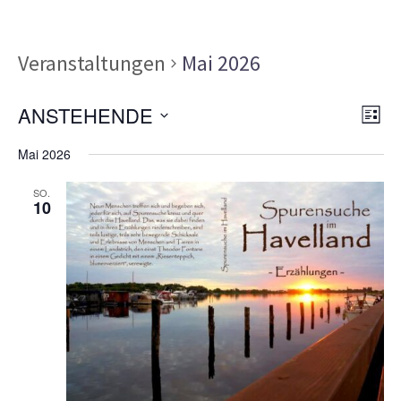
Veranstaltungen
Mai 2026
Ans
Ver
ANSTEHENDE
LISTE
Ans
Nav
Datum
Nav
Mai 2026
wählen.
SO.
10