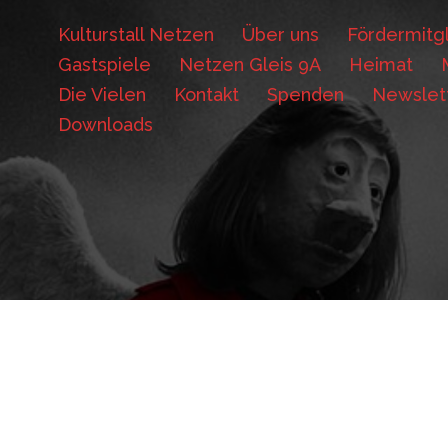
Kulturstall Netzen
Über uns
Fördermitgl
Gastspiele
Netzen Gleis 9A
Heimat
Die Vielen
Kontakt
Spenden
Newslet
Downloads