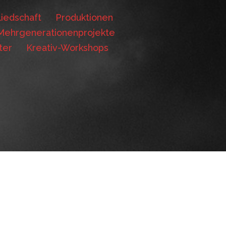
iedschaft
Produktionen
Mehrgenerationenprojekte
ter
Kreativ-Workshops