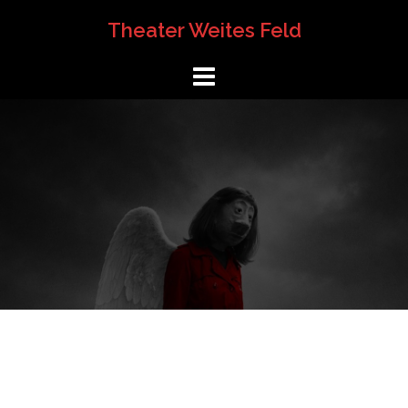
Springe
Theater Weites Feld
zum
Inhalt