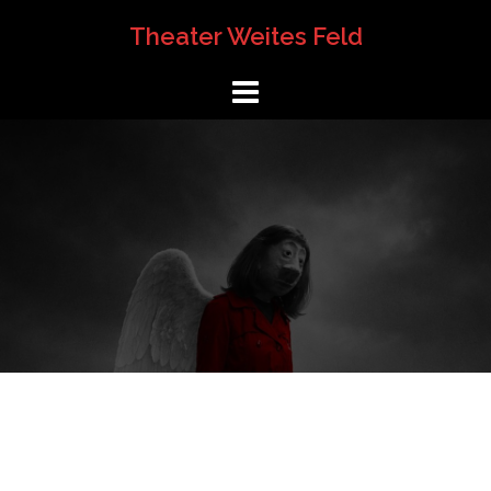
Springe
Theater Weites Feld
zum
Inhalt