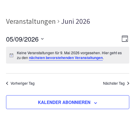
Veranstaltungen
Juni 2026
Ans
Ver
05/09/2026
TAG
Ans
Nav
Datum
Nav
Keine Veranstaltungen für 9. Mai 2026 vorgesehen. Hier geht es
wählen.
zu den
nächsten bevorstehenden Veranstaltungen
.
Vorheriger Tag
Nächster Tag
KALENDER ABONNIEREN