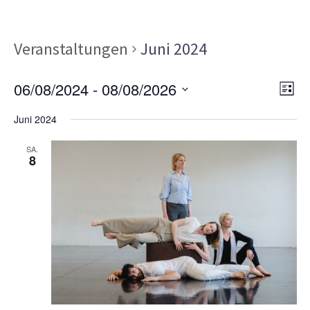
Veranstaltungen
Juni 2024
Ans
Ver
06/08/2024
 - 
08/08/2026
LISTE
Ans
Nav
Datum
Nav
Juni 2024
wählen.
SA.
8