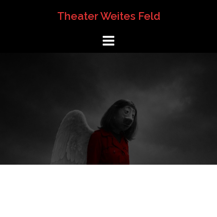
Springe
Theater Weites Feld
zum
Inhalt