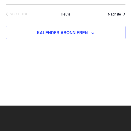
Veran
Heute
Nächste
VORHERIGE
VERANSTALTUNGEN
KALENDER ABONNIEREN