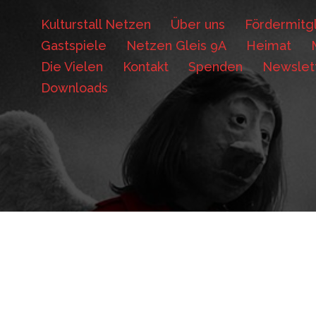
Kulturstall Netzen
Über uns
Fördermitgl
Gastspiele
Netzen Gleis 9A
Heimat
Die Vielen
Kontakt
Spenden
Newslet
Downloads