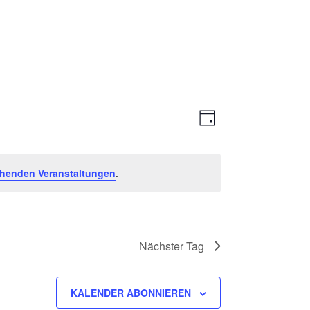
Ansichte
Veranstal
TAG
Ansichten
Navigati
Navigatio
ehenden Veranstaltungen
.
Nächster Tag
KALENDER ABONNIEREN