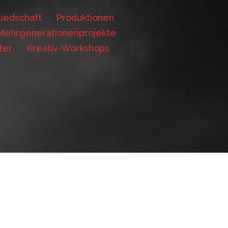
iedschaft
Produktionen
Mehrgenerationenprojekte
ter
Kreativ-Workshops