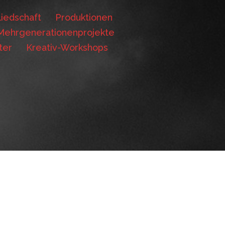
iedschaft
Produktionen
Mehrgenerationenprojekte
ter
Kreativ-Workshops