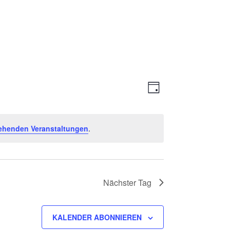
Ansichte
Veranstal
TAG
Ansichten
Navigati
Navigatio
ehenden Veranstaltungen
.
Nächster Tag
KALENDER ABONNIEREN