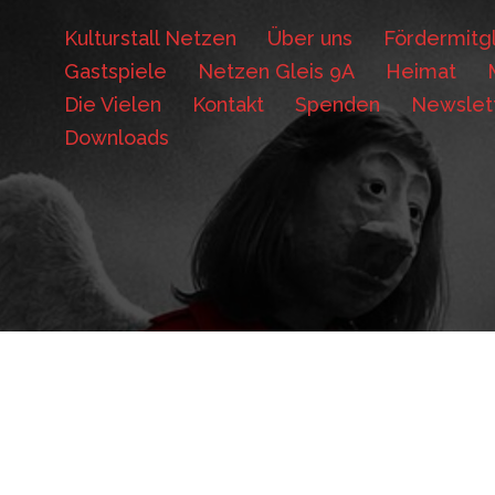
Kulturstall Netzen
Über uns
Fördermitgl
Gastspiele
Netzen Gleis 9A
Heimat
Die Vielen
Kontakt
Spenden
Newslet
Downloads