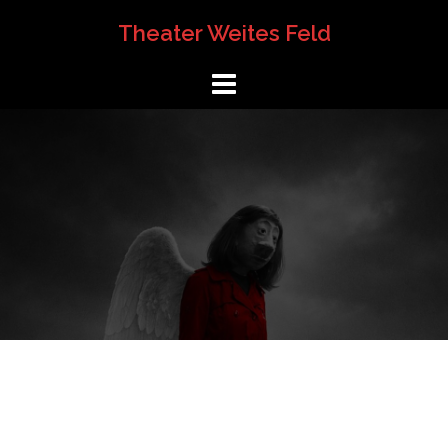
Springe
Theater Weites Feld
zum
Inhalt