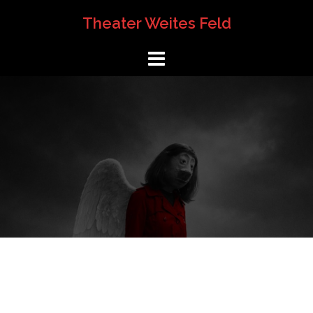
Springe
Theater Weites Feld
zum
Inhalt