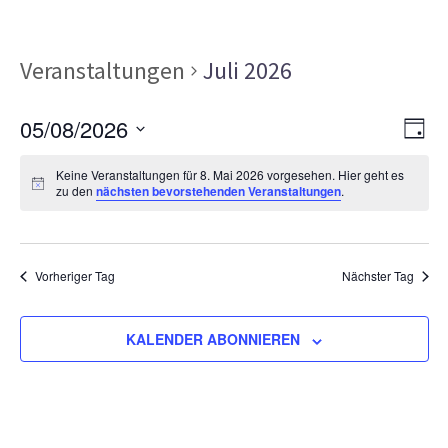
Veranstaltungen
Juli 2026
Ans
Ver
05/08/2026
TAG
Ans
Nav
Datum
Nav
Keine Veranstaltungen für 8. Mai 2026 vorgesehen. Hier geht es
wählen.
zu den
nächsten bevorstehenden Veranstaltungen
.
Vorheriger Tag
Nächster Tag
KALENDER ABONNIEREN