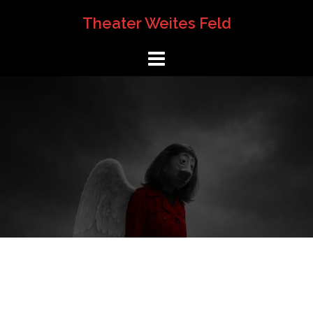
Springe
Theater Weites Feld
zum
Inhalt