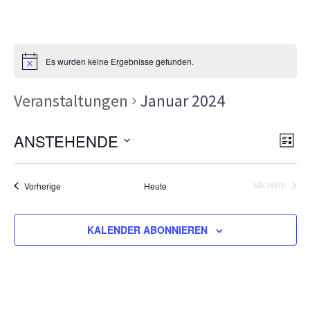
Es wurden keine Ergebnisse gefunden.
Veranstaltungen
Januar 2024
Ans
Ver
ANSTEHENDE
LISTE
Ans
Nav
Datum
Nav
wählen.
Veranstaltungen
Vorherige
Heute
NÄCHSTE
VERANSTA
KALENDER ABONNIEREN