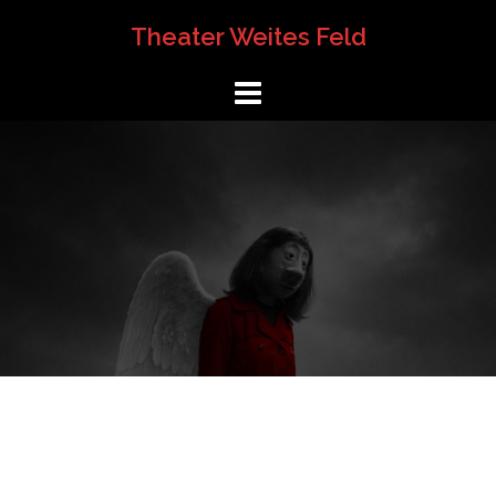
Springe
Theater Weites Feld
zum
Inhalt