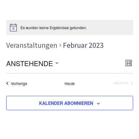
Es wurden keine Ergebnisse gefunden.
Veranstaltungen
Februar 2023
Ans
Ver
ANSTEHENDE
LISTE
Ans
Nav
Datum
Nav
wählen.
Veranstaltungen
Vorherige
Heute
NÄCHSTE
VERANSTA
KALENDER ABONNIEREN