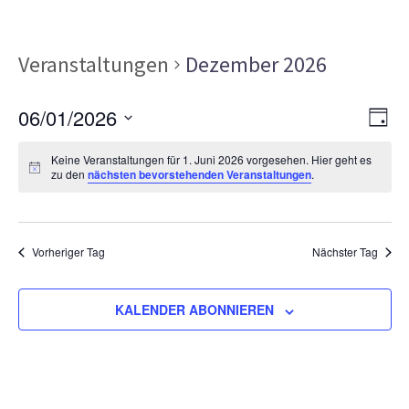
Veranstaltungen
Dezember 2026
Ans
Ver
06/01/2026
TAG
Ans
Nav
Datum
Nav
Keine Veranstaltungen für 1. Juni 2026 vorgesehen. Hier geht es
wählen.
zu den
nächsten bevorstehenden Veranstaltungen
.
Vorheriger Tag
Nächster Tag
KALENDER ABONNIEREN