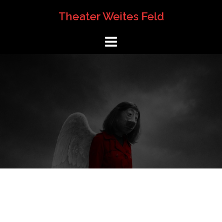
Springe
Theater Weites Feld
zum
Inhalt