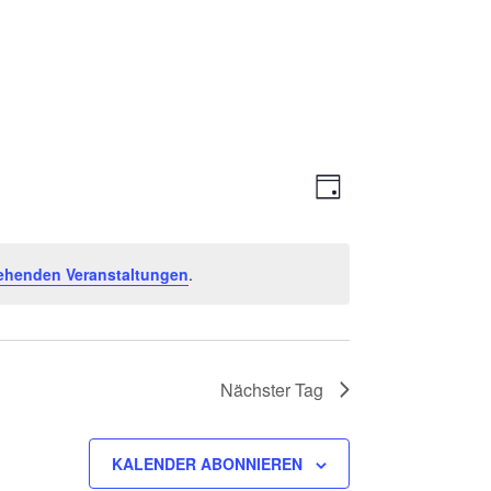
Ansichte
Veranstal
TAG
Ansichten
Navigati
Navigatio
ehenden Veranstaltungen
.
Nächster Tag
KALENDER ABONNIEREN