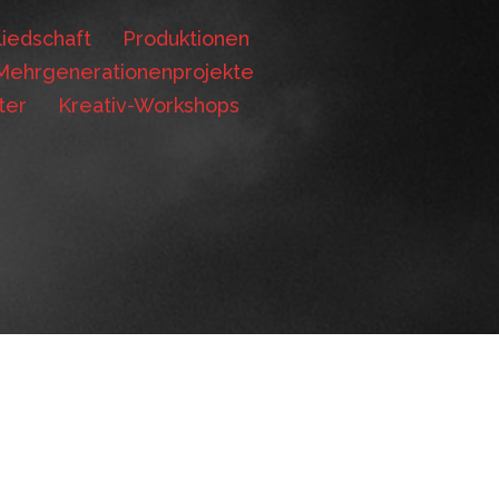
iedschaft
Produktionen
Mehrgenerationenprojekte
ter
Kreativ-Workshops