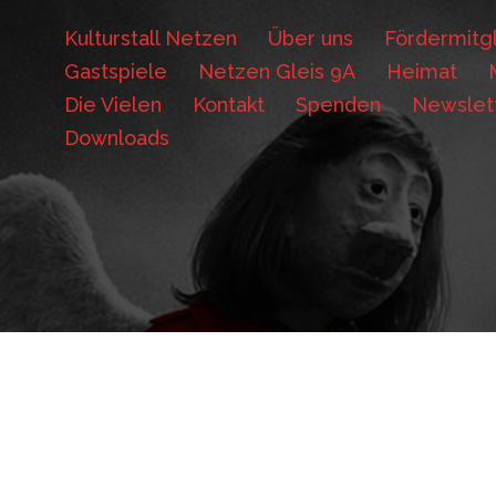
Kulturstall Netzen
Über uns
Fördermitgl
Gastspiele
Netzen Gleis 9A
Heimat
Die Vielen
Kontakt
Spenden
Newslet
Downloads