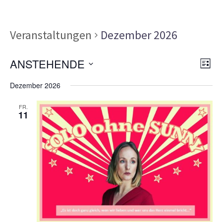
Veranstaltungen
Dezember 2026
Ans
Ver
ANSTEHENDE
LISTE
Ans
Nav
Datum
Nav
Dezember 2026
wählen.
FR.
11