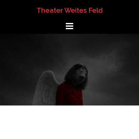
Springe
Theater Weites Feld
zum
Inhalt