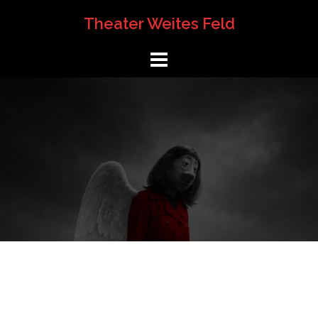
Springe
Theater Weites Feld
zum
Inhalt