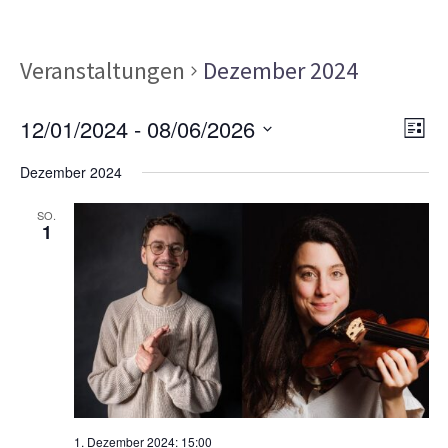
Veranstaltungen
Dezember 2024
Ans
Ver
12/01/2024
 - 
08/06/2026
LISTE
Ans
Nav
Datum
Nav
Dezember 2024
wählen.
SO.
1
1. Dezember 2024: 15:00