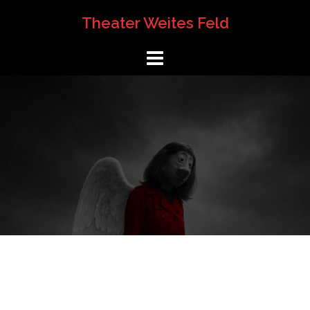
Springe
Theater Weites Feld
zum
Inhalt