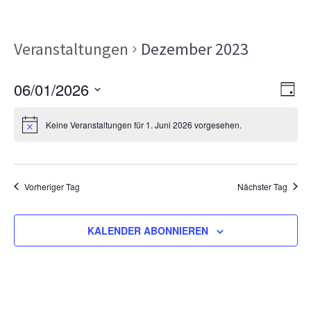
Veranstaltungen
Dezember 2023
Ans
Ver
06/01/2026
TAG
Ans
Nav
Datum
Nav
Keine Veranstaltungen für 1. Juni 2026 vorgesehen.
wählen.
Vorheriger Tag
Nächster Tag
KALENDER ABONNIEREN