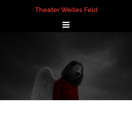
Springe
Theater Weites Feld
zum
Inhalt