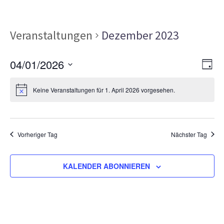
Veranstaltungen
Dezember 2023
Ans
Ver
04/01/2026
TAG
Ans
Nav
Datum
Nav
Keine Veranstaltungen für 1. April 2026 vorgesehen.
wählen.
Vorheriger Tag
Nächster Tag
KALENDER ABONNIEREN